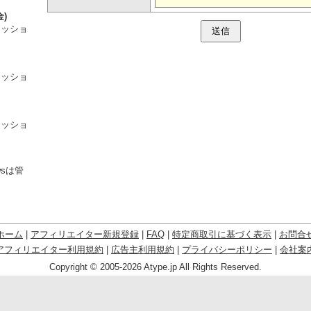
金)
ミッショ
。
ミッショ
。
ミッショ
。
wsは管
ホーム
|
アフィリエイター新規登録
|
FAQ
|
特定商取引に基づく表示
|
お問合
アフィリエイター利用規約
|
広告主利用規約
|
プライバシーポリシー
|
会社案
Copyright © 2005-2026 Atype.jp All Rights Reserved.