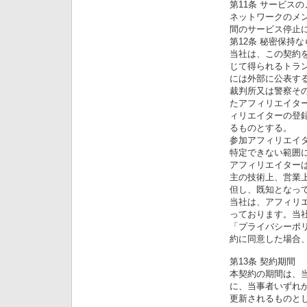
第11条 サービス
ネットワークのメ
間のサービス停止
第12条 秘密保持
当社は、この契約
じて得られるトラ
には外部に公表す
裁判所又は警察そ
たアフィリエイタ
ィリエイターの登
るものとする。
参加アフィリエイ
特定できない範囲
アフィリエイター
主の技術上、営業
但し、既知となっ
当社は、アフィリ
っております。当
「プライバシーポ
約に同意した場合
第13条 契約期間
本契約の期間は、当
に、当事者いずれ
更新されるものと