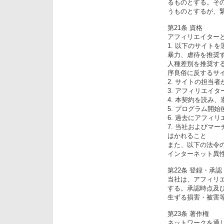
るものとする。そ
うものとするが、
第21条 資格
アフィリエイター
1. 以下のサイト
暴力、虐待を推奨
人種差別を推奨す
序良俗に反するサ
2. サイトの担当者
3. アフィリエイ
4. 本契約を読み
5. プログラム開
6. 過去にアフィ
7. 当社およびマ
はかれること
また、以下の法令
インターネット異
第22条 登録・承認
当社は、アフィリ
する。承認時点及
生ずる損害・被害
第23条 著作権
ネットワークを通