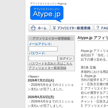
アフィリエイトエンジン Atype.jp
Atype.jp ア
アフィリエイター管理画面
メールアドレス:
Atype.jp ア
パスワード:
会社(以下「当社」
以下の通り定める
パスワードを忘れた方はこちら
第1条 定義
アフィリエイター新規登録
本規約における用
1. Atype.jp
<News>
当社の提供するア
2026年7月21日(火)
ト・広告主主催の
・2026年5月分までのコミッショ
2. アフィリエイタ
ン支払いが完了しました。
自らが運営するア
2026年6月22日(月)
ター・エンドユー
・2026年4月分までのコミッショ
チャント・広告主
ン支払いが完了しました。
3. アフィリエイタ