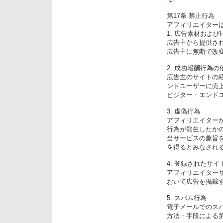
第17条 禁止行為
アフィリエイター
1. 広告素材およ
広告主から提供され
広告主に無断で改
2. 成功報酬行為の
広告主のサイトの
ンドユーザーに売
ビジター・エンド
3. 虚偽行為
アフィリエイター
行為が発生したか
当サービスの趣旨
を得るとみなされ
4. 登録されたサ
アフィリエイター
おいて広告を掲載
5. スパム行為
電子メールでのス
方法・手段による