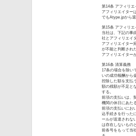
第14条 アフィリ
アフィリエイターは
でもAtype.jp
第15条 アフィリ
当社は、下記の事
社とアフィリエイ
アフィリエイター
が不能と判断され
アフィリエイター
第16条 清算義務
17条の場合を除
いの成功報酬から金
控除した額を支払
額の残額が不足と
する。
前項の支払いは、契
機関の休日にあた
前項の支払いにお
込手続きを行った
ールが送達されな
は存在しないもの
前各号をもって当
る。