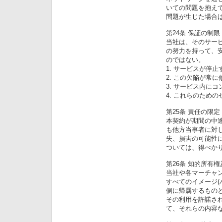
いての問題を抱え
問題が生じた場合
第24条 保証の制限
当社は、そのサー
の努力を持って、
のではない。
1. サービスが停
2. この欠陥が常
3. サービス内に
4. これらのため
第25条 責任の限定
本契約が期間の中
も他方当事者に対
失、損害の可能性
ついては、得べか
第26条 知的所有
当社や各マーチャ
すべてのイメージ(
側に帰属するもの
その利用を許諾さ
て、それらの内容