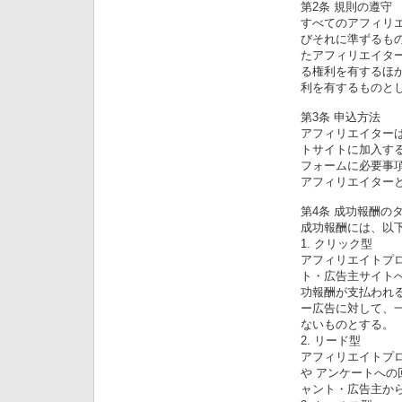
第2条 規則の遵守
すべてのアフィリ
びそれに準ずるも
たアフィリエイタ
る権利を有するほ
利を有するものと
第3条 申込方法
アフィリエイターは
トサイトに加入する
フォームに必要事
アフィリエイター
第4条 成功報酬の
成功報酬には、以
1. クリック型
アフィリエイトプ
ト・広告主サイト
功報酬が支払われ
ー広告に対して、
ないものとする。
2. リード型
アフィリエイトプ
や アンケートへ
ャント・広告主か