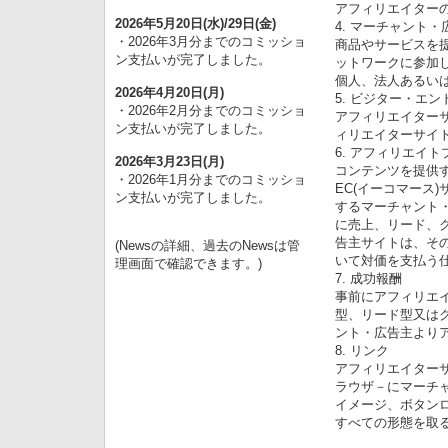
アフィリエイターの
2026年5月20日(水)/29日(金)
4. マーチャント・
・2026年3月分までのコミッショ
商品やサービスを提
ン支払いが完了しました。
ットワークに参加
個人、法人あるい
2026年4月20日(月)
5. ビジター・エ
・2026年2月分までのコミッショ
アフィリエイター
ン支払いが完了しました。
ィリエイターサイ
6. アフィリエイ
2026年3月23日(月)
コンテンツを提供す
・2026年1月分までのコミッショ
EC(イーコマース
ン支払いが完了しました。
するマーチャント
に売上、リード、
告主サイトは、その
(Newsの詳細、過去のNewsは管
いて対価を支払う
理画面で確認できます。)
7. 成功報酬
事前にアフィリエ
型、リード型又は
ント・広告主よりア
8. リンク
アフィリエイター
ラウザ－にマーチ
イメージ、ボタン
すべての形態を取