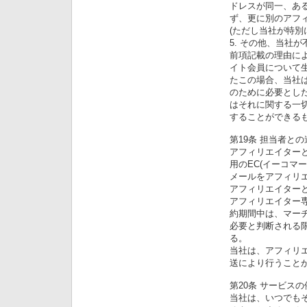
ドレスが同一、あ
ず、更に別のアフ
(ただし当社が特別
5. その他、当社
前項記載の理由に
イト会員について
たこの場合、当社は
のために必要とし
はそれに関する一切
することができる
第19条 担当者との
アフィリエイター
用のEC(イーコマ
メールをアフィリ
アフィリエイター
アフィリエイター専
約期間中は、マー
必要と判断される
る。
当社は、アフィリ
送により行うこと
第20条 サービス
当社は、いつでも