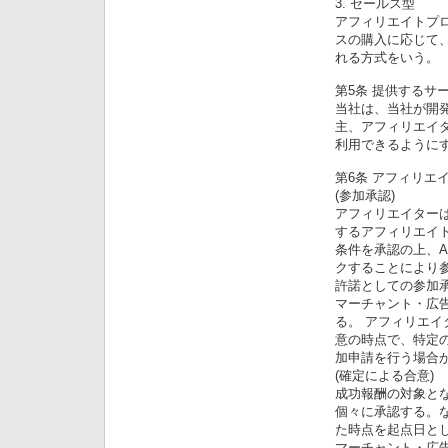
3. セールス型
アフィリエイトプ
スの購入に応じて
れる方式をいう。
第5条 提供するサ
当社は、当社が開
主、アフィリエイ
利用できるように
第6条 アフィリエ
(参加承認)
アフィリエイターは
するアフィリエイ
条件を承認の上、A
クすることにより
許諾としての参加
マーチャント・広
る。 アフィリエ
意の時点で、特定
加申請を行う場合
(確定による合意)
成功報酬の対象と
個々に承認する。
た時点を起点日と
マーチャント・広