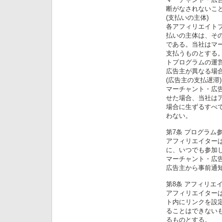
断がなされないこ
(支払いの主体)
各アフィリエイト
払いの主体は、そ
である。当社はマ
支払うものとする。
トプログラムの運
広告主が異なる場
(広告主の支払遅滞)
マーチャント・広
せた場合、当社は
場合に生ずるすべ
わない。
第7条 プログラム
アフィリエイターは
に、いつでも参加
マーチャント・広
広告主から事前通
第8条 アフィリエ
アフィリエイター
ト内にリンクを設
ることはできない
るものとする。