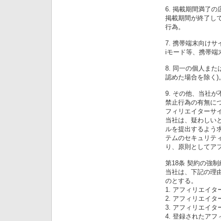
6. 掲載期間満了
掲載期間が終了し
行為。
7. 携帯端末向け
iモード等、携帯
8. 同一の個人ま
認めた場合を除く)
9. その他、当社
禁止行為の有無に
フィリエイターサ
当社は、疑わしい
ルを提出するよう
テムのセキュリテ
り、原則としてア
第18条 契約の強
当社は、下記の理
のとする。
1. アフィリエイ
2. アフィリエイ
3. アフィリエイ
4. 登録されたア