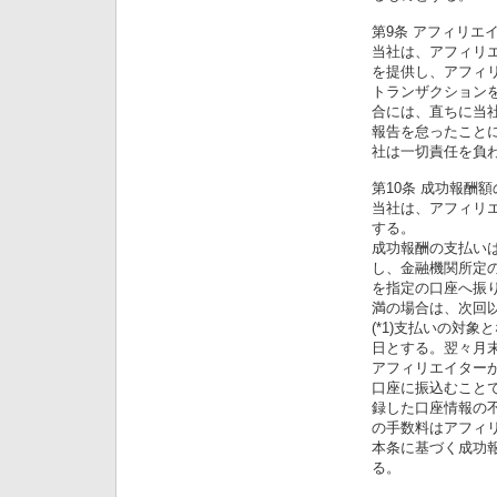
第9条 アフィリエ
当社は、アフィリエ
を提供し、アフィリ
トランザクション
合には、直ちに当
報告を怠ったこと
社は一切責任を負
第10条 成功報酬
当社は、アフィリ
する。
成功報酬の支払い
し、金融機関所定の
を指定の口座へ振り
満の場合は、次回
(*1)支払いの対
日とする。翌々月
アフィリエイター
口座に振込むこと
録した口座情報の
の手数料はアフィ
本条に基づく成功
る。